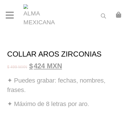
ABOUT
ARRACADAS
CADENA CON FOTOGRAFÍA GRABADA
GRABADO B
COLLAR AROS ZIRCONIAS
GRABADO C
Original
Current
$
424 MXN
$
499 MXN
GRABADO D
price
price
✦ Puedes grabar: fechas, nombres,
GRABADO E
was:
is:
frases.
GRABADO F
$499 MXN.
$424 MXN.
✦ Máximo de 8 letras por aro.
ITALIAN CHARMS
JOYERÍA PERSONALIZADA