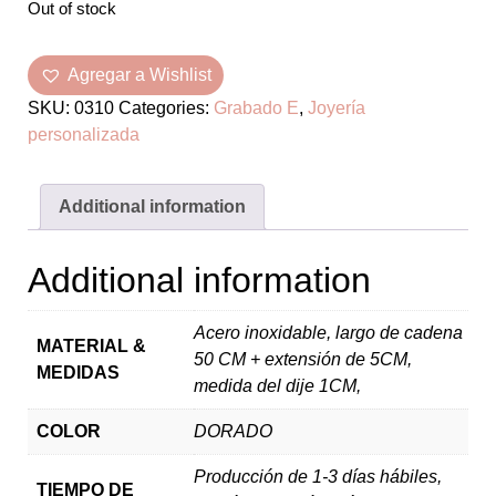
PIERCINGS
Out of stock
SIN CATEGORIZAR
Agregar a Wishlist
WISHLIST
SKU:
0310
Categories:
Grabado E
,
Joyería
personalizada
MAYOREO
F.A.Q.
Additional information
UBICACIONES
Additional information
Acero inoxidable, largo de cadena
MATERIAL &
50 CM + extensión de 5CM,
MEDIDAS
medida del dije 1CM,
COLOR
DORADO
Producción de 1-3 días hábiles,
TIEMPO DE