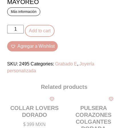
MAYOREO
Más información
PULSERA
Add to cart
CORAZONES
COLGANTES
Agregar a Wishlist
PLATA
quantity
SKU:
2495
Categories:
Grabado E
,
Joyería
personalizada
Related products
COLLAR LOVERS
PULSERA
DORADO
CORAZONES
COLGANTES
$
399 MXN