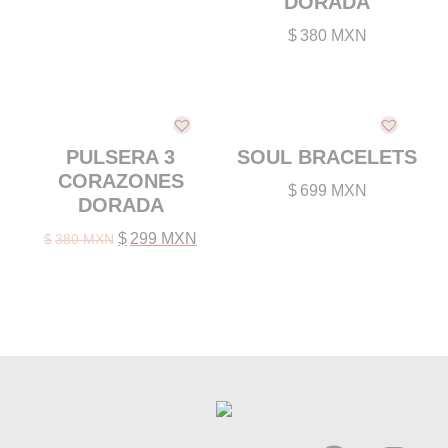
DORADA
$
380 MXN
PULSERA 3
SOUL BRACELETS
CORAZONES
$
699 MXN
DORADA
Original
Current
$
299 MXN
$
380 MXN
price
price
was:
is:
$380 MXN.
$299 MXN.