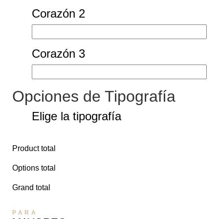
PIERCINGS
Corazón 2
SIN CATEGORIZAR
WISHLIST
Corazón 3
MAYOREO
F.A.Q.
Opciones de Tipografía
UBICACIONES
Elige la tipografía
Product total
Options total
Grand total
PARA