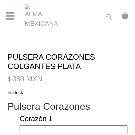
ABOUT
ARRACADAS
CADENA CON FOTOGRAFÍA GRABADA
GRABADO B
PULSERA CORAZONES
GRABADO C
COLGANTES PLATA
GRABADO D
$
380 MXN
GRABADO E
In stock
GRABADO F
Pulsera Corazones
ITALIAN CHARMS
Corazón 1
JOYERÍA PERSONALIZADA