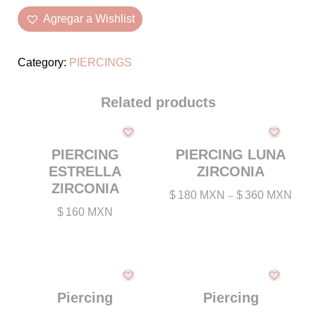
PIERCINGS
ZIRCONIA
Agregar a Wishlist
quantity
SIN CATEGORIZAR
WISHLIST
Category:
PIERCINGS
MAYOREO
Related products
F.A.Q.
UBICACIONES
PIERCING
PIERCING LUNA
ESTRELLA
ZIRCONIA
ZIRCONIA
$
180 MXN
$
360 MXN
–
$
160 MXN
Piercing
Piercing