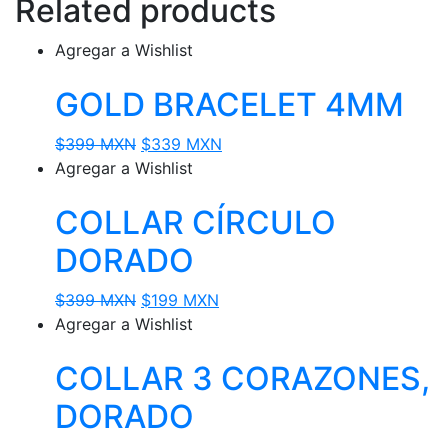
Related products
Agregar a Wishlist
GOLD BRACELET 4MM
Original
Current
$
399 MXN
$
339 MXN
price
price
Agregar a Wishlist
was:
is:
COLLAR CÍRCULO
$399 MXN.
$339 MXN.
DORADO
Original
Current
$
399 MXN
$
199 MXN
price
price
Agregar a Wishlist
was:
is:
COLLAR 3 CORAZONES,
$399 MXN.
$199 MXN.
DORADO