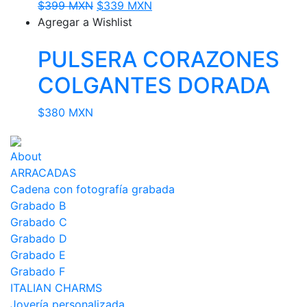
Original
Current
$
399 MXN
$
339 MXN
price
price
Agregar a Wishlist
was:
is:
PULSERA CORAZONES
$399 MXN.
$339 MXN.
COLGANTES DORADA
$
380 MXN
About
ARRACADAS
Cadena con fotografía grabada
Grabado B
Grabado C
Grabado D
Grabado E
Grabado F
ITALIAN CHARMS
Joyería personalizada