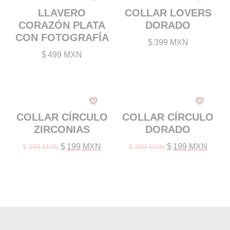
PIERCINGS
LLAVERO
COLLAR LOVERS
SIN CATEGORIZAR
CORAZÓN PLATA
DORADO
CON FOTOGRAFÍA
$
399 MXN
WISHLIST
$
499 MXN
MAYOREO
F.A.Q.
UBICACIONES
COLLAR CÍRCULO
COLLAR CÍRCULO
ZIRCONIAS
DORADO
Original
Current
Original
Curren
$
199 MXN
$
199 MXN
$
399 MXN
$
399 MXN
price
price
price
price
was:
is:
was:
is:
$399 MXN.
$199 MXN.
$399 MXN.
$199 