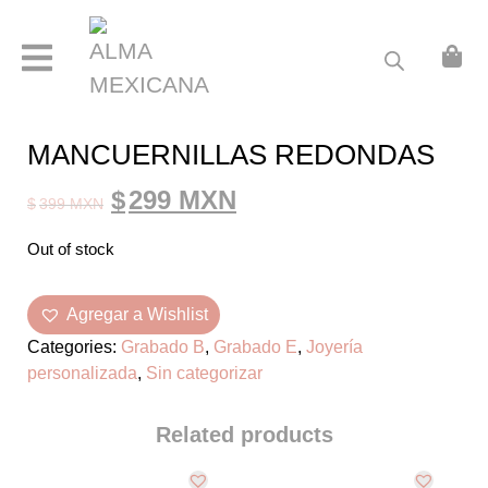
ABOUT
ARRACADAS
CADENA CON FOTOGRAFÍA GRABADA
MANCUERNILLAS REDONDAS
GRABADO B
Original
Current
$
299 MXN
$
399 MXN
GRABADO C
price
price
Out of stock
GRABADO D
was:
is:
GRABADO E
$399 MXN.
$299 MXN.
Agregar a Wishlist
Categories:
Grabado B
,
Grabado E
,
Joyería
GRABADO F
personalizada
,
Sin categorizar
ITALIAN CHARMS
Related products
JOYERÍA PERSONALIZADA