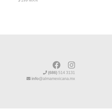
$
199 MXN
(686)
514 3131
info
@almamexicana.mx