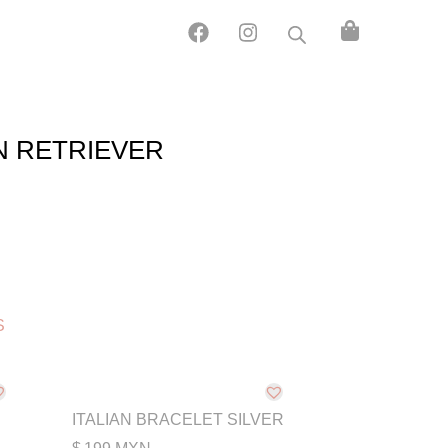
GRABADO C
GRABADO D
SIN
 RETRIEVER
PIERCINGS
CATEGORIZAR
S
ITALIAN BRACELET SILVER