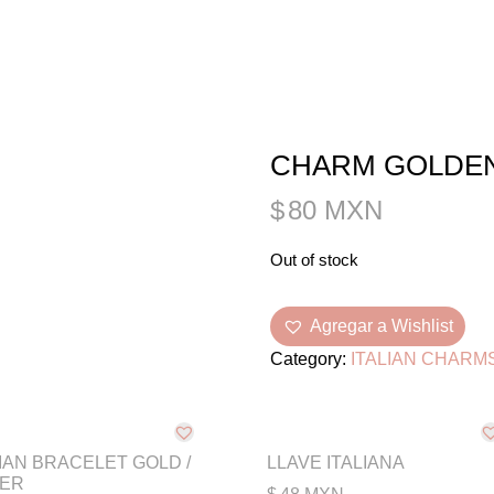
CADENA
CON
S
GRABADO B
FOTOGRAFÍA
GRABADA
ITALIAN
JOYERÍA
CHARM GOLDEN
F
CHARMS
PERSONALIZADA
$
80 MXN
F.A.Q.
UBICACIONES
Out of stock
Agregar a Wishlist
Category:
ITALIAN CHARM
LIAN BRACELET GOLD /
LLAVE ITALIANA
VER