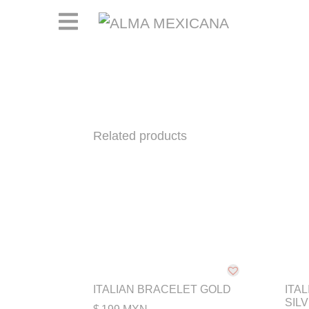
ABOUT
ARRACADA
GRABADO E
GRABADO 
Related products
WISHLIST
MAYOREO
ITALIAN BRACELET GOLD
ITA
SIL