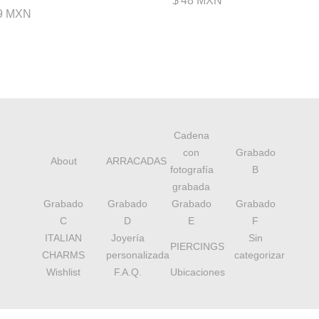
$
48 MXN
9 MXN
Cadena
con
Grabado
About
ARRACADAS
fotografía
B
grabada
Grabado
Grabado
Grabado
Grabado
C
D
E
F
ITALIAN
Joyería
Sin
PIERCINGS
CHARMS
personalizada
categorizar
Wishlist
F.A.Q.
Ubicaciones