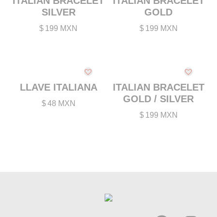
ITALIAN BRACELET
ITALIAN BRACELET
PIERCINGS
SILVER
GOLD
SIN CATEGORIZAR
$
199 MXN
$
199 MXN
WISHLIST
MAYOREO
F.A.Q.
LLAVE ITALIANA
ITALIAN BRACELET
GOLD / SILVER
$
48 MXN
UBICACIONES
$
199 MXN