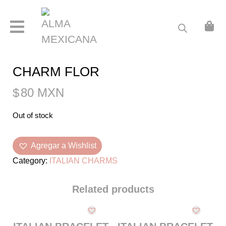
ABOUT
ARRACADAS
CADENA CON FOTOGRAFÍA GRABADA
CHARM FLOR
GRABADO B
$
80 MXN
GRABADO C
Out of stock
GRABADO D
GRABADO E
Agregar a Wishlist
Category:
ITALIAN CHARMS
GRABADO F
ITALIAN CHARMS
Related products
JOYERÍA PERSONALIZADA